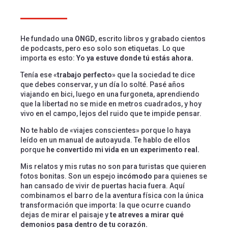
He fundado una
ONGD
, escrito libros y grabado cientos
de podcasts, pero eso solo son etiquetas. Lo que
importa es esto:
Yo ya estuve donde tú estás ahora.
Tenía ese «
trabajo perfecto
» que la sociedad te dice
que debes conservar, y un día lo solté. Pasé años
viajando en bici, luego en una furgoneta, aprendiendo
que la libertad no se mide en metros cuadrados, y hoy
vivo en el campo, lejos del ruido que te impide pensar.
No te hablo de «viajes conscientes» porque lo haya
leído en un manual de autoayuda. Te hablo de ellos
porque
he convertido mi vida en un experimento real.
Mis relatos y mis rutas no son para turistas que quieren
fotos bonitas. Son un espejo
incómodo
para quienes se
han cansado de vivir de puertas hacia fuera. Aquí
combinamos el barro de la aventura física con la única
transformación que importa: la que ocurre cuando
dejas de mirar el paisaje y
te atreves a mirar qué
demonios pasa dentro de tu corazón.